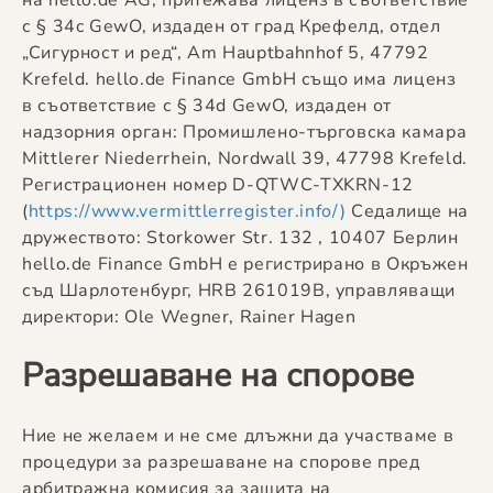
на hello.de AG, притежава лиценз в съответствие
с § 34c GewO, издаден от град Крефелд, отдел
„Сигурност и ред“, Am Hauptbahnhof 5, 47792
Krefeld. hello.de Finance GmbH също има лиценз
в съответствие с § 34d GewO, издаден от
надзорния орган: Промишлено-търговска камара
Mittlerer Niederrhein, Nordwall 39, 47798 Krefeld.
Регистрационен номер D-QTWC-TXKRN-12
(
https://www.vermittlerregister.info/)
Седалище на
дружеството: Storkower Str. 132 , 10407 Берлин
hello.de Finance GmbH е регистрирано в Окръжен
съд Шарлотенбург, HRB 261019B, управляващи
директори: Ole Wegner, Rainer Hagen
Разрешаване на спорове
Ние не желаем и не сме длъжни да участваме в
процедури за разрешаване на спорове пред
арбитражна комисия за защита на