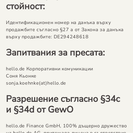
стойност:
Идентификационен номер на данъка върху
продажбите съгласно §27 а от Закона за данъка
върху продажбите: DE294248618
Запитвания за пресата:
hello.de Корпоративни комуникации
Соня Кьонке
sonja.koehnke(at)hello.de
Разрешение съгласно §34c
и §34d от GewO
hello.de Finance GmbH, 100% дъщерно дружество