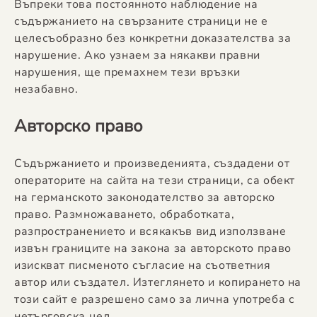
Въпреки това постоянното наблюдение на
съдържанието на свързаните страници не е
целесъобразно без конкретни доказателства за
нарушение. Ако узнаем за някакви правни
нарушения, ще премахнем тези връзки
незабавно.
Авторско право
Съдържанието и произведенията, създадени от
операторите на сайта на тези страници, са обект
на германското законодателство за авторско
право. Размножаването, обработката,
разпространението и всякакъв вид използване
извън границите на закона за авторското право
изискват писменото съгласие на съответния
автор или създател. Изтеглянето и копирането на
този сайт е разрешено само за лична употреба с
нетърговска цел.